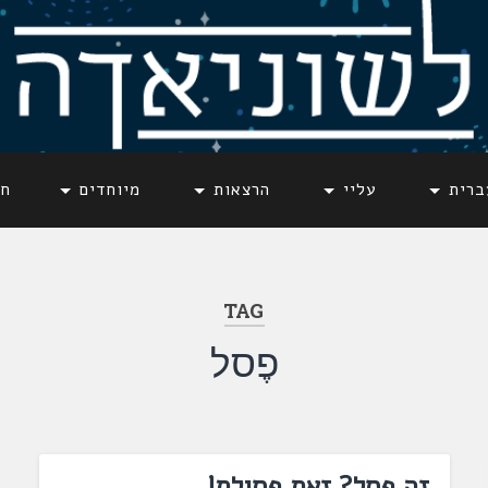
ברית
עליי
הרצאות
מיוחדים
חד
TAG
פֶסל
זה פסל? זאת פסולת!