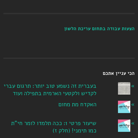
הצעות עבודה בתחום עריכת הלשון
הכי עניין אתכם
בעברית זה נשמע טוב יותר: תרגום עברי
לקדיש ולקטעי הארמית בתפילה ועוד
האקדח מת מחום
שיעור פרטי 1: ככה תלמדו לומר חי"ת
כמו תימני! ‏(חלק ז‏)