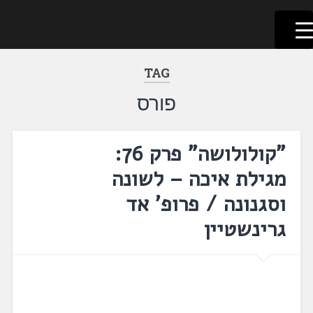
לשוניאדה
עברית. לשון. שפה
דלג
לתוכן
TAG
פורס
"קולולושה" פרק 76:
מגילת איכה – לשונה
וסגנונה / פרופ' אד
גרינשטיין