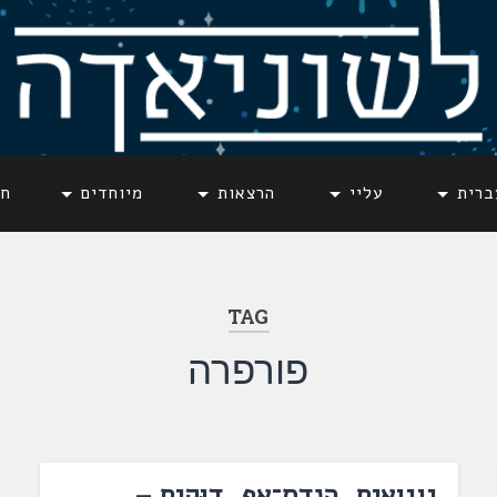
ברית
עליי
הרצאות
מיוחדים
חד
TAG
פורפרה
גוגואים, הנדס־אפ, דוּקים –