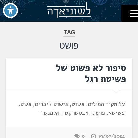
לשוניאדה
עברית. לשון. שפה
דלג
לתוכן
TAG
פושְט
סיפור לא פשוט של
פשיטת רגל
על מקור המילים: פשוט, פישוט איברים, פשט,
פשיטא, פושְט, אבסטרקטי, אלמנטרי
0
19/07/2024