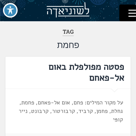
לשוניאדה
עברית. לשון. שפה
דלג
לתוכן
TAG
פחמת
פסטה מפולפלת באום
אל-פאחם
על מקור המילים: פחם, אום אל-פאחם, פחמת,
גחלת, פחמן, קרביד, קרבורטור, קרבונט, נייר
קופּי