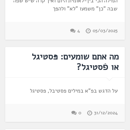
המילה הכי בין-לאומית היום ואיך קרה שיש שפה
שבה "כן" משמעו "לא" ולהפך
4
05/03/2025
מה אתם שומעים: פּסטיגל
או פֿסטיגל?
על הדגש בפ"א במילים פסטיבל, פסטיגל
0
31/12/2024