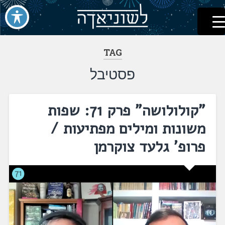
לשוניאדה
עברית. לשון. שפה
דלג
לתוכן
TAG
פסטיבל
"קולולושה" פרק 71: שפות
משונות ומילים מפתיעות /
פרופ' גלעד צוקרמן