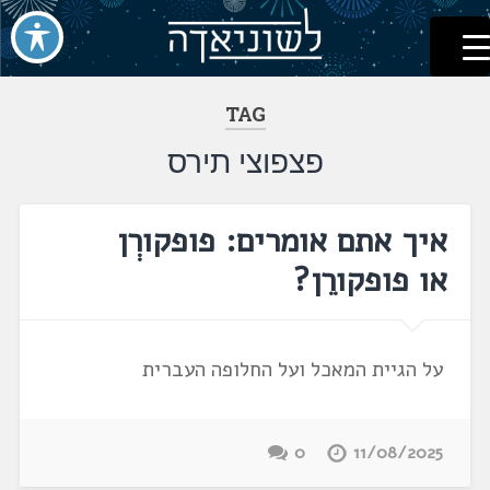
לשוניאדה
עברית. לשון. שפה
דלג
לתוכן
TAG
פצפוצי תירס
איך אתם אומרים: פופקורְן
או פופקורֵן?
על הגיית המאכל ועל החלופה העברית
0
11/08/2025