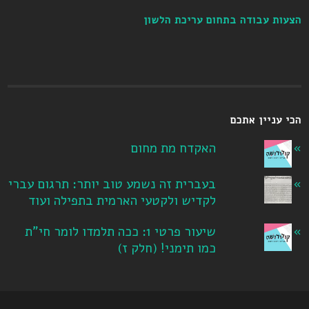
הצעות עבודה בתחום עריכת הלשון
הכי עניין אתכם
האקדח מת מחום
בעברית זה נשמע טוב יותר: תרגום עברי
לקדיש ולקטעי הארמית בתפילה ועוד
שיעור פרטי 1: ככה תלמדו לומר חי"ת
כמו תימני! ‏(חלק ז‏)