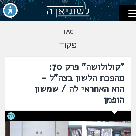
לשוניאדה
עברית. לשון. שפה
דלג
לתוכן
TAG
פקוד
"קולולושה" פרק 70:
מהפכת הלשון בצה"ל –
הוא האחראי לה / שמשון
הופמן