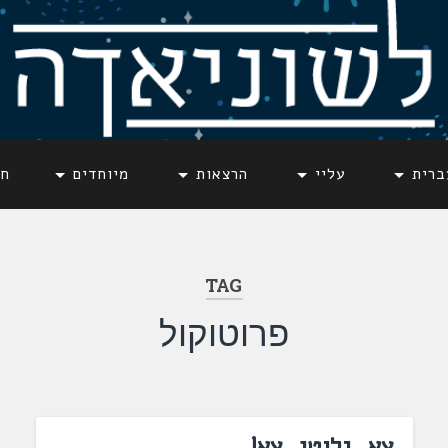
ברית
עליי
הרצאות
מיוחדים
חד
TAG
פרוטוקול
צא, גלוטן, צא!