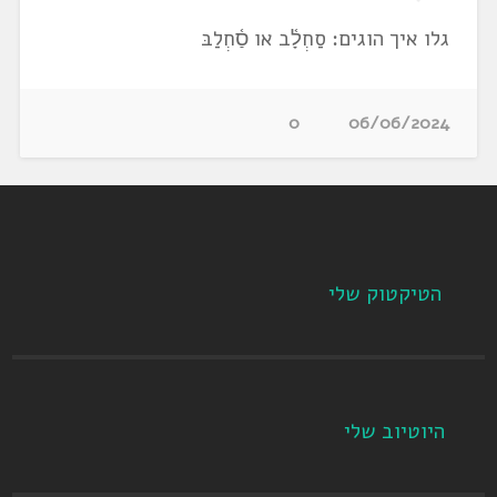
גלו איך הוגים: סַחְלָ֫ב או סַ֫חְלַבּ
0
06/06/2024
הטיקטוק שלי
היוטיוב שלי