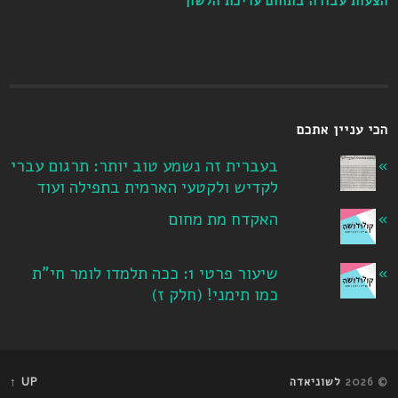
הצעות עבודה בתחום עריכת הלשון
הכי עניין אתכם
בעברית זה נשמע טוב יותר: תרגום עברי
לקדיש ולקטעי הארמית בתפילה ועוד
האקדח מת מחום
שיעור פרטי 1: ככה תלמדו לומר חי"ת
כמו תימני! ‏(חלק ז‏)
© 2026
לשוניאדה
UP ↑