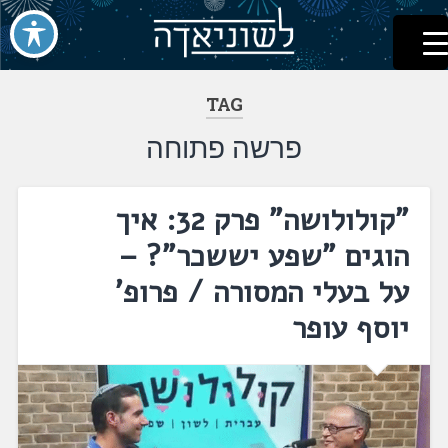
לשוניאדה
עברית. לשון. שפה
דלג
לתוכן
TAG
פרשה פתוחה
"קולולושה" פרק 32: איך
הוגים "שפע יששכר"? –
על בעלי המסורה / פרופ'
יוסף עופר