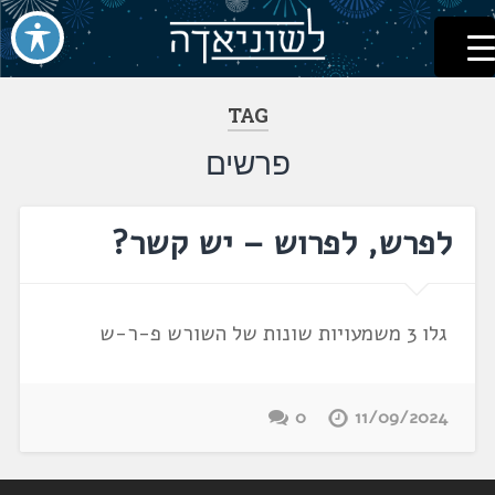
לשוניאדה
עברית. לשון. שפה
דלג
לתוכן
TAG
פרשים
לפרש, לפרוש – יש קשר?
גלו 3 משמעויות שונות של השורש פ-ר-ש
0
11/09/2024