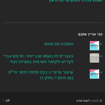
הצעות עבודה בתחום עריכת הלשון
הכי עניין אתכם
האקדח מת מחום
בעברית זה נשמע טוב יותר: תרגום עברי
לקדיש ולקטעי הארמית בתפילה ועוד
שיעור פרטי 1: ככה תלמדו לומר חי"ת
כמו תימני! ‏(חלק ז‏)
© 2026
לשוניאדה
UP ↑