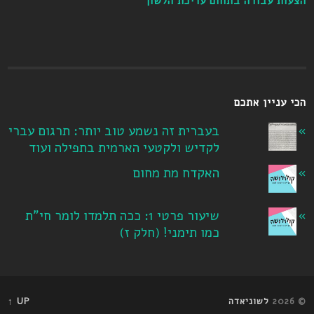
הצעות עבודה בתחום עריכת הלשון
הכי עניין אתכם
בעברית זה נשמע טוב יותר: תרגום עברי
לקדיש ולקטעי הארמית בתפילה ועוד
האקדח מת מחום
שיעור פרטי 1: ככה תלמדו לומר חי"ת
כמו תימני! ‏(חלק ז‏)
© 2026
לשוניאדה
UP ↑