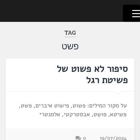
לשוניאדה
עברית. לשון. שפה
דלג
לתוכן
TAG
פשט
סיפור לא פשוט של
פשיטת רגל
על מקור המילים: פשוט, פישוט איברים, פשט,
פשיטא, פושְט, אבסטרקטי, אלמנטרי
0
19/07/2024