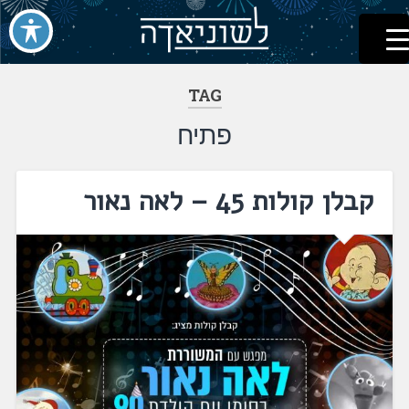
לשוניאדה
עברית. לשון. שפה
דלג
לתוכן
TAG
פתיח
קבלן קולות 45 – לאה נאור