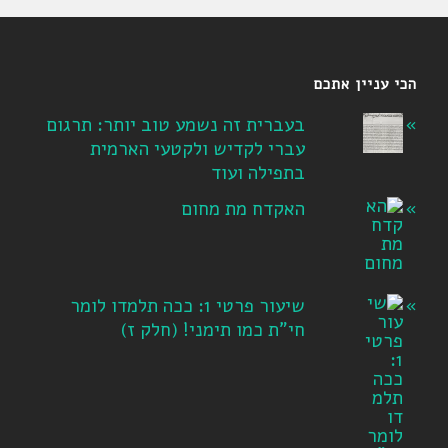
הכי עניין אתכם
בעברית זה נשמע טוב יותר: תרגום
עברי לקדיש ולקטעי הארמית
בתפילה ועוד
האקדח מת מחום
שיעור פרטי 1: ככה תלמדו לומר
חי"ת כמו תימני! ‏(חלק ז‏)