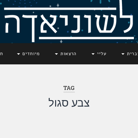
ברית
עליי
הרצאות
מיוחדים
חד
TAG
צבע סגול