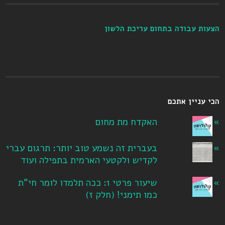
הצעות עבודה בתחום עריכת הלשון
הכי עניין אתכם
האקדח מת מחום
בעברית זה נשמע טוב יותר: תרגום עברי
לקדיש ולקטעי הארמית בתפילה ועוד
שיעור פרטי 1: ככה תלמדו לומר חי"ת
כמו תימני! ‏(חלק ז‏)