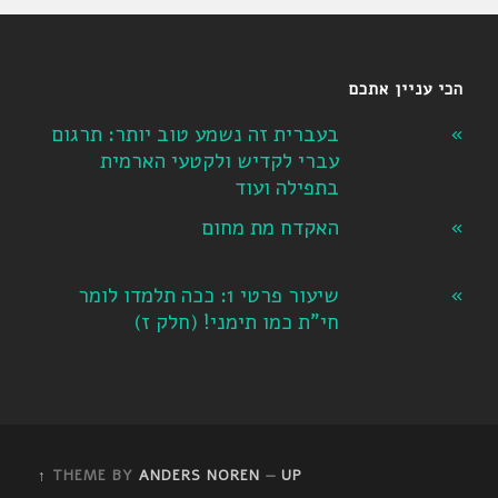
הכי עניין אתכם
בעברית זה נשמע טוב יותר: תרגום
עברי לקדיש ולקטעי הארמית
בתפילה ועוד
האקדח מת מחום
שיעור פרטי 1: ככה תלמדו לומר
חי"ת כמו תימני! ‏(חלק ז‏)
THEME BY
ANDERS NOREN
—
UP ↑