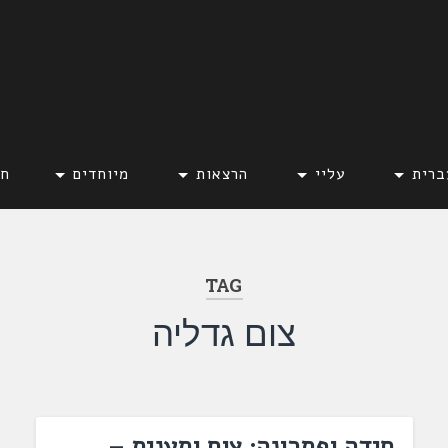
ברית
עליי
הרצאות
מיוחדים
חד
TAG
צום גדליה
חידה ופתרונה: צום ותענית –