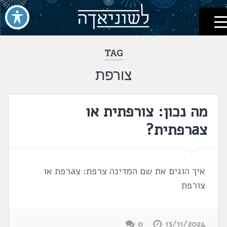
לשוניאדה
עברית. לשון. שפה
דלג
לתוכן
TAG
צורפת
מה נכון: צורפתית או
צaרפתית?
איך הוגים את שם המדינה צרפת: צaרפת או
צוֹרפת
0
13/11/2024