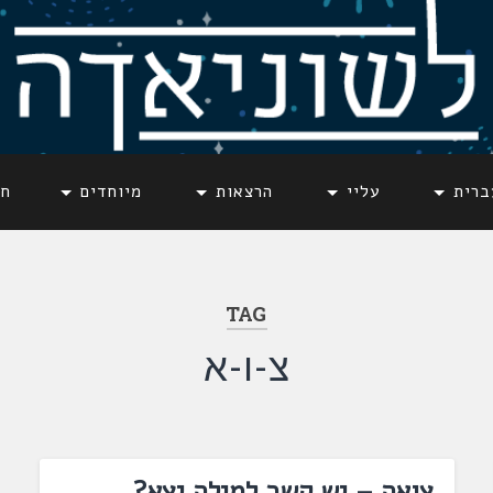
ברית
עליי
הרצאות
מיוחדים
חד
TAG
צ-ו-א
צואה – יש קשר למילה יצא?