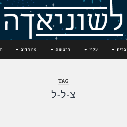
ברית
עליי
הרצאות
מיוחדים
חד
TAG
צ-ל-ל