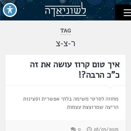
לשוניאדה
עברית. לשון. שפה
דלג
לתוכן
TAG
ר-צ-צ
איך טום קרוז עושה את זה
כ"כ הרבה?!
מחווה לסרטי משימה בלתי אפשרית וסצינות
הריצה שמרוצצת עצמות
0
28/05/2025