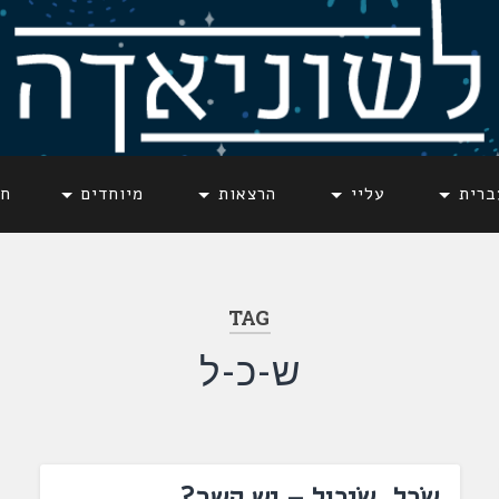
ברית
עליי
הרצאות
מיוחדים
חד
TAG
ש-כ-ל
שׂכל, שׂיכול – יש קשר?