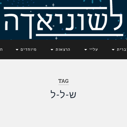
ברית
עליי
הרצאות
מיוחדים
חד
TAG
ש-ל-ל