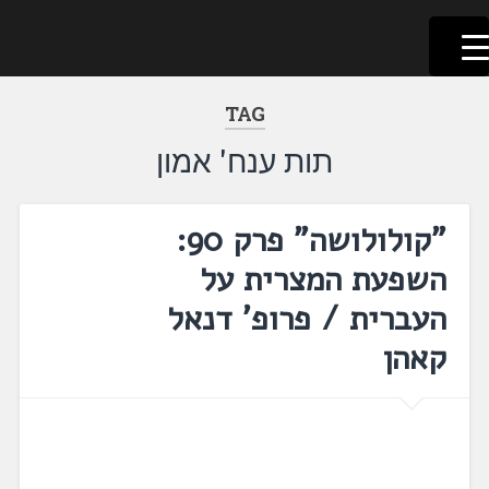
לשוניאדה
עברית. לשון. שפה
דלג
לתוכן
TAG
תות ענח' אמון
"קולולושה" פרק 90:
השפעת המצרית על
העברית / פרופ' דנאל
קאהן