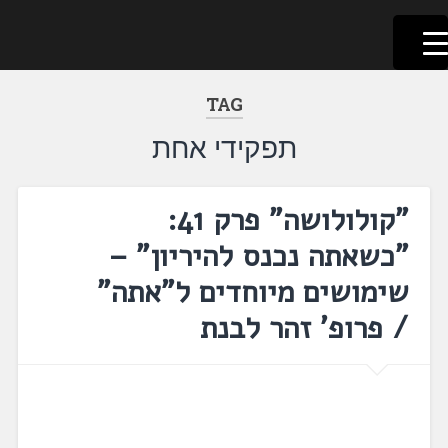
לשוניאדה
עברית. לשון. שפה
דלג
לתוכן
TAG
תפקידי אחת
"קולולושה" פרק 41:
"כשאתה נכנס להיריון" –
שימושים מיוחדים ל"אתה"
/ פרופ' זהר לבנת