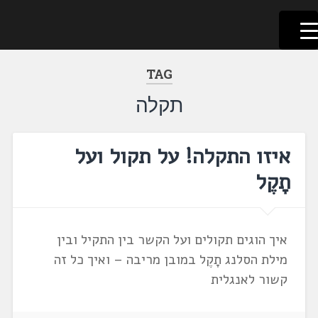
לשוניאדה
עברית. לשון. שפה
דלג
לתוכן
TAG
תקלה
איזו התקלה! על תקול ועל
תָקֶל
איך הוגים תקולים ועל הקשר בין התקיל ובין
מילת הסלנג תָקֶל במובן מריבה – ואיך כל זה
קשור לאנגלית