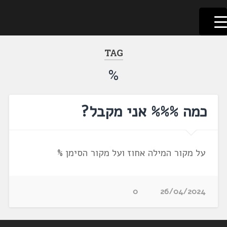
לשוניאדה
עברית. לשון. שפה
דלג
לתוכן
TAG
%
כמה %%% אני מקבל?
על מקור המילה אחוז ועל מקור הסימן %
0
26/04/2024