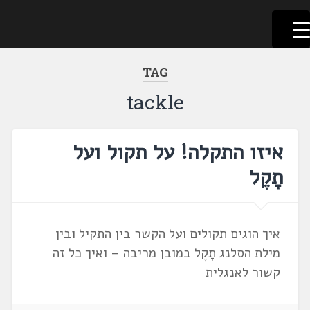
לשוניאדה
עברית. לשון. שפה
דלג
לתוכן
TAG
tackle
איזו התקלה! על תקול ועל
תָקֶל
איך הוגים תקולים ועל הקשר בין התקיל ובין
מילת הסלנג תָקֶל במובן מריבה – ואיך כל זה
קשור לאנגלית