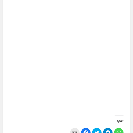
שתף
ל
ל
ל
ל
י