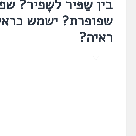
בין שַפּיר לשָפיר? ש
שפופרת? ישמש כראי
ראיה?