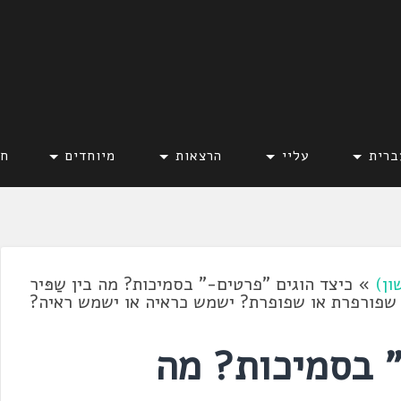
ברית
עליי
הרצאות
מיוחדים
חד
ון)
»
כיצד הוגים "פרטים-" בסמיכות? מה בין שַפּיר
 שפורפרת או שפופרת? ישמש כראיה או ישמש ראיה?
" בסמיכות? מה