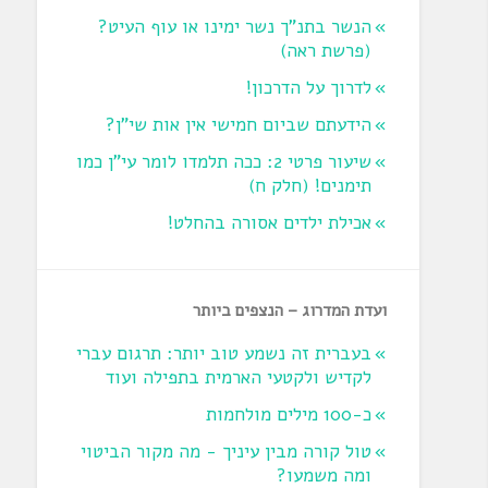
הנשר בתנ"ך נשר ימינו או עוף העיט?
‏(פרשת ראה‏)
לדרוך על הדרכון!
הידעתם שביום חמישי אין אות שי"ן?
שיעור פרטי 2: ככה תלמדו לומר עי"ן כמו
תימנים! (חלק ח)‏
אכילת ילדים אסורה בהחלט!
ועדת המדרוג – הנצפים ביותר
בעברית זה נשמע טוב יותר: תרגום עברי
לקדיש ולקטעי הארמית בתפילה ועוד
כ-100 מילים מולחמות
טול קורה מבין עיניך - מה מקור הביטוי
ומה משמעו?