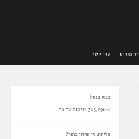
ר מורים
צרו קשר
כנסו כנסו!
365,296 כניסות עד כה
סליחה, מי אחרון בתור?