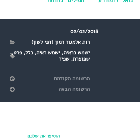
נואל"? ומה רע
המילים "נדחתה"
שפט "צלצלו בין
ו"נבחרה"? ומה
השעות שלוש
נכון "גילים" או
לחמש"?
"גילאים"?
02/02/2018
רות אלמגור רמון (דפי לשון)
ישמש כראיה
,
ישמש ראיה
,
כלל
,
פרט
,
שפופרת
,
שפיר
הרשומה הקודמת
הרשומה הבאה
הוסיפו את שלכם