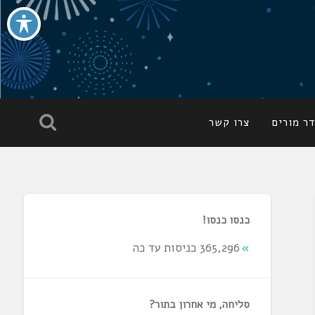
ר מורים
צרו קשר
כנסו כנסו!
365,296 כניסות עד כה
סליחה, מי אחרון בתור?