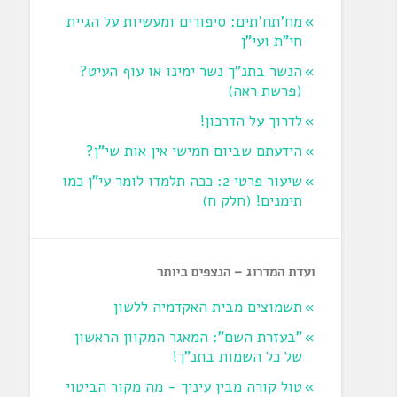
מח'תח'תים: סיפורים ומעשיות על הגיית
חי"ת ועי"ן
הנשר בתנ"ך נשר ימינו או עוף העיט?
‏(פרשת ראה‏)
לדרוך על הדרכון!
הידעתם שביום חמישי אין אות שי"ן?
שיעור פרטי 2: ככה תלמדו לומר עי"ן כמו
תימנים! (חלק ח)‏
ועדת המדרוג – הנצפים ביותר
תשמוצים מבית האקדמיה ללשון
"בעזרת השם": המאגר המקוון הראשון
של כל השמות בתנ"ך!
טול קורה מבין עיניך - מה מקור הביטוי