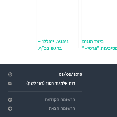
כיצד הוגים
ניכּנע, ייכּללו –
סיכעות "פרסי-"
בדגש בכ"ף.
ו"חתני-"? מהו
מודולרי = פירקני.
"מצלה"? הם
"הוא" או "הינו"?
"השתתפו" או
02/02/2018
"לקחו חלק"?
רות אלמגור רמון (דפי לשון)
הרשומה הקודמת
הרשומה הבאה