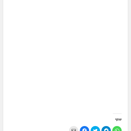
שתף
ל
ל
ל
ל
י