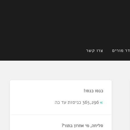
ר מורים
צרו קשר
כנסו כנסו!
365,296 כניסות עד כה
סליחה, מי אחרון בתור?