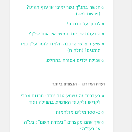
הנשר בתנ"ך נשר ימינו או עוף העיט?
‏(פרשת ראה‏)
לדרוך על הדרכון!
הידעתם שביום חמישי אין אות שי"ן?
שיעור פרטי 2: ככה תלמדו לומר עי"ן כמו
תימנים! (חלק ח)‏
אכילת ילדים אסורה בהחלט!
ועדת המדרוג – הנצפים ביותר
בעברית זה נשמע טוב יותר: תרגום עברי
לקדיש ולקטעי הארמית בתפילה ועוד
כ-100 מילים מולחמות
איך אתם מקצרים "בעזרת השם": בע"ה
או בעז"ה?