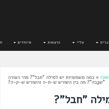
ברית
עליי
הרצאות
מיוחדים
חד
שון)
»
כמה משמעויות יש למילה "חבל"? מהי הצורה
"שכָכה"? מה בין השורש ש-ת-ה והשורש ש-ק-ה?
ילה "חבל"?