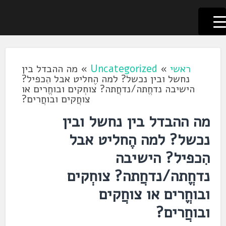
לשוניאדה
עברית. לשון. שפה
דלג
לתוכן
ראשי
»
Uncategorized
»
מה ההבדל בין
נחשל ובין נכשל? למה הֶחליט אבל הִכפיל?
הישיבה נדחֱתה/נדחֲתה? צוחְקים ובוחֱרים או
צוחֲקים ובוחֲרים?
מה ההבדל בין נחשל ובין
נכשל? למה הֶחליט אבל
הִכפיל? הישיבה
נדחֱתה/נדחֲתה? צוחְקים
ובוחֱרים או צוחֲקים
ובוחֲרים?