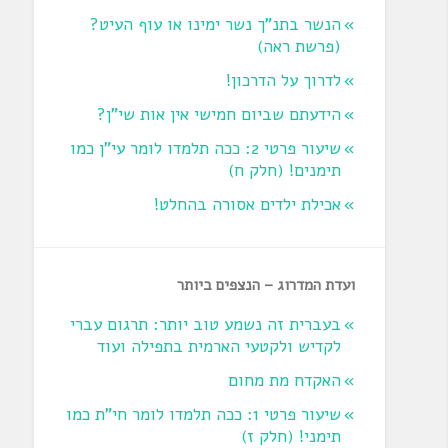
הנשר בתנ"ך נשר ימינו או עוף העיט?
‏(פרשת ראה‏)
לדרוך על הדרכון!
הידעתם שביום חמישי אין אות שי"ן?
שיעור פרטי 2: ככה תלמדו לומר עי"ן כמו
תימנים! (חלק ח)‏
אכילת ילדים אסורה בהחלט!
ועדת המדרוג – הנצפים ביותר
בעברית זה נשמע טוב יותר: תרגום עברי
לקדיש ולקטעי הארמית בתפילה ועוד
האקדח מת מחום
שיעור פרטי 1: ככה תלמדו לומר חי"ת כמו
תימני! ‏(חלק ז‏)