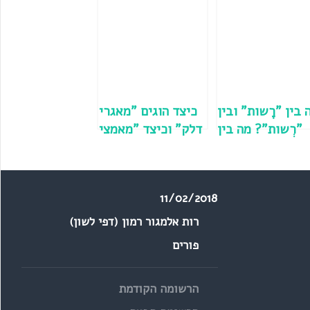
 בין "רָשות" ובין
כיצד הוגים "מאגרי
"רְשות"? מה בין
דלק" וכיצד "מאמצי
"ראשות" ובין
הכיבוי"?
"רשות"? וכיצד
מַצית/מֵצית? מהי
הוגים "רשות"
צורת היחיד של
11/02/2018
ברבים?
"גיצים"? מה בין
"מטוסים" ובין
רות אלמגור רמון (דפי לשון)
"מסוקים"? קַשובים
פורים
או קְשובים?
הרשומה הקודמת