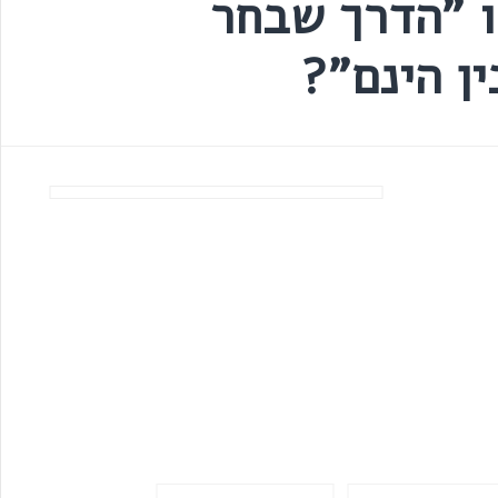
ו "הדרך שבחר
ין הינם"?