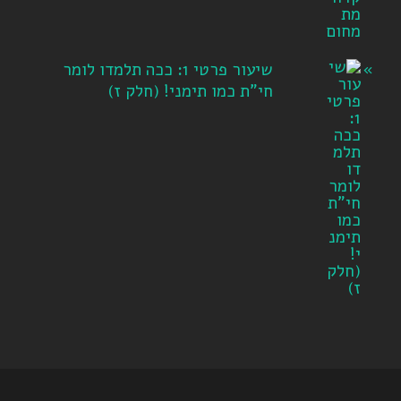
שיעור פרטי 1: ככה תלמדו לומר
חי"ת כמו תימני! ‏(חלק ז‏)