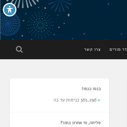
ר מורים
צרו קשר
כנסו כנסו!
365,296 כניסות עד כה
סליחה, מי אחרון בתור?