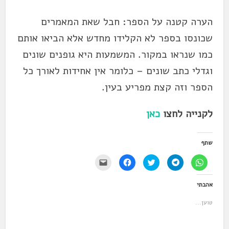
הערה קטנה על הספר: חבל שאת המאמרים
שכונסו בספר לא הקלידו מחדש אלא הביאו אותם
כמו שנראו במקור. המשמעות היא גופנים שונים
וגדלי כתב שונים – כלומר אין אחידות לאורך כל
הספר וזה קצת מפריע בעין.
לקנייה לחצו
כאן
שתף
ל
ל
ל
ל
י
ח
ח
ח
ח
ש
י
י
צ
י
ל
צ
צ
ו
צ
ל
אהבתי
ה
ה
כ
ה
ח
ל
ל
ד
ל
ו
ש
ש
י
ש
ץ
טוען...
י
י
ל
י
כ
ת
ת
ש
ת
ד
ו
ו
ת
ו
י
ף
ף
ף
ף
ל
ב
ב
ב
ב
ש