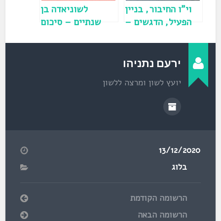
)
וי"ו החיבור, בניין
לשוניאדה בן
הפעיל, הדגשים –
שנתיים – סיכום
צל"ש וטר"ש
שנה
במצעד העברי
השבועי
ירעם נתניהו
יועץ לשון ומרצה ללשון
13/12/2020
בלוג
הרשומה הקודמת
הרשומה הבאה