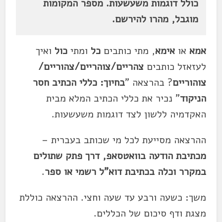
כולל דוגמות משעשעות. מספר המקומות
מוגבל, מהרו להירשם.
אמא
או
אימא
, מתי כותבים
כל
ומתי
כול
ואיך
לעזאזל כותבים
צהריים/צוהריים/צהוריים/
צוהוריים
? בהרצאה "
בחיוך: כללי הכתיב חסר
הניקוד
" נכיר את כללי הכתיב המלא מבית
האקדמיה ללשון לצד דוגמות משעשעות.
ההרצאה מסייעת לכל מי שכותב בעברית –
מכתיבת הודעה בוואטסאפ, דרך פתק שתולים
במקרר וכלה בכתיבת דוא"ל רשמי או ספר
.
משך: כשעה ורבע עד שעה וחצי. ההרצאה כוללת
מצגת ודף סיכום של הכללים.