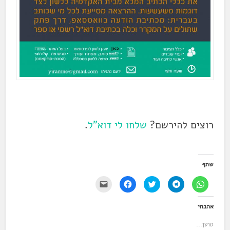
רוצים להירשם?
שלחו לי דוא"ל
.
שתף
ל
ל
ל
ל
י
ח
ח
ח
ח
ש
י
י
צ
י
ל
צ
צ
ו
צ
ל
אהבתי
ה
ה
כ
ה
ח
ל
ל
ד
ל
ו
ש
ש
י
ש
ץ
טוען...
י
י
ל
י
כ