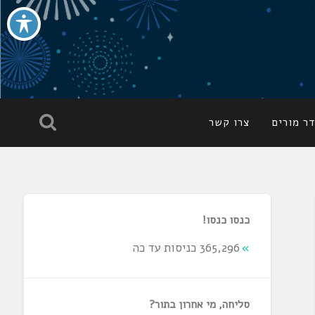
ר מורים
צרו קשר
כנסו כנסו!
365,296 כניסות עד כה
סליחה, מי אחרון בתור?