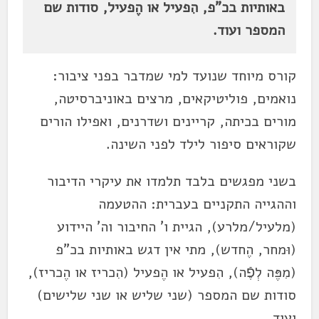
באותיות בכ"פ, הִפעיל או הֶפעיל, סודות שם
המספר ועוד.
קורס מיוחד שנועד למי שמדבר בפני ציבור:
נואמים, פוליטיקאים, מרצים באוניברסיטה,
מורים בכיתה, קריינים ושדרנים, ואפילו הורים
שקוראים סיפור לילד לפני השינה.
בשני מפגשים בלבד תלמדו את עיקרי הדיבור
וההגייה התקניים בעברית: ההטעמה
(מלעיל/מלרע), הגיית ו' החיבור וה' היידוע
(וּמחר, הֶחדש), מתי אין דגש באותיות בכ"פ
(מִפֶּה לְפֶֿה), הִפעיל או הֶפעיל (הִכריז או הֶכריז),
סודות שם המספר (שני שליש או שני שלישים)
ועוד.