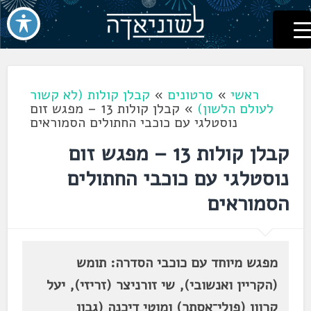
לשוניאדה
עברית. לשון. שפה
דלג
לתוכן
ראשי
»
סרטונים
»
קבלן קולות (לא קשור
לעולם הלשון)
»
קבלן קולות 13 – מפגש זום
נוסטלגי עם כוכבי החתולים הסמוראים
קבלן קולות 13 – מפגש זום
נוסטלגי עם כוכבי החתולים
הסמוראים
מפגש מיוחד עם כוכבי הסדרה: תומש
(הקריין ואנשובי), שי זורניצר (זריזי), יעל
קרוון (פולי־אסתר) ומוטי דיכנה (גבון