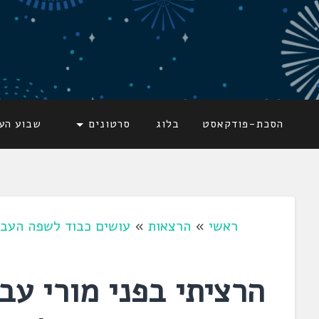
דלג
לתוכן
לשוניאדה
עברית. לשון. שפה
הסכת-פודקאסט
בלוג
סרטונים
שבוע הע
ראשי
»
הרצאות
»
עושים כבוד לשפה העבר
הרציתי בפני מורי עב