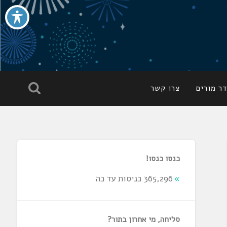
ר מורים
צרו קשר
כנסו כנסו!
365,296 כניסות עד כה
סליחה, מי אחרון בתור?