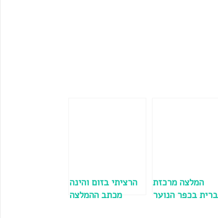
המלצה מרכזת
הרציתי בזום והינה
רית בכפר הנוער
מכתב ההמלצה
עתיד רזיאל
מהדס – רכזת