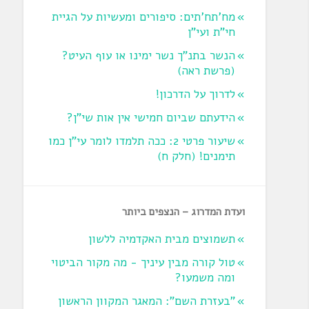
מח'תח'תים: סיפורים ומעשיות על הגיית
חי"ת ועי"ן
הנשר בתנ"ך נשר ימינו או עוף העיט?
‏(פרשת ראה‏)
לדרוך על הדרכון!
הידעתם שביום חמישי אין אות שי"ן?
שיעור פרטי 2: ככה תלמדו לומר עי"ן כמו
תימנים! (חלק ח)‏
ועדת המדרוג – הנצפים ביותר
תשמוצים מבית האקדמיה ללשון
טול קורה מבין עיניך - מה מקור הביטוי
ומה משמעו?
"בעזרת השם": המאגר המקוון הראשון