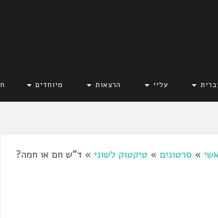
ברית
עליי
הרצאות
מיוחדים
חד
שי
»
סרטונים
»
טיקטוק לשוני
»
ד"ש חם או חמה?