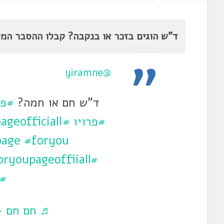
ד"ש הוגים בזכר או בנקבה? קבלו ההסבר המל
@yiramne
ד"ש חם או חמה?
#פו
#פרויו
#foryourpage
ageofficiall
page
#foryou
#foryoupageoffiiall
#ל
♬ חם חם –