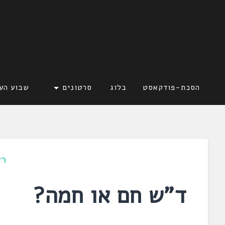
דלג
לתוכן
לשוניאדה
עברית. לשון. שפה
הסכת-פודקאסט
בלוג
סרטונים
שבוע הע
רא
ד"ש חם או חמה?