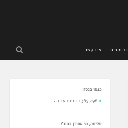
ר מורים
צרו קשר
כנסו כנסו!
365,296 כניסות עד כה
סליחה, מי אחרון בתור?