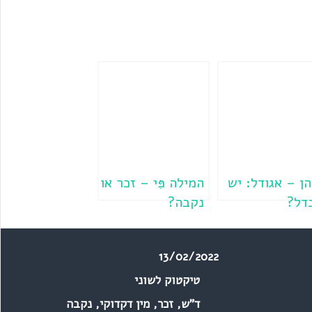
הן – אגודל: יש
המילה פִּי – זכר או
דל?
נקבה?
13/02/2022
טיקטוק לשוני
ד"ש
,
זכר
,
מין דקדוקי
,
נקבה