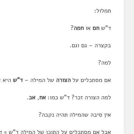
תמלול:
ד"ש
חם
או
חמה
?
בקצרה – גם וגם.
למה?
אם מסתכלים על
הצורה
של המילה –
ד"ש
היא ז
למה הצורה זכר? ד"ש כמו:
אח
,
אב
.
אין סיבה שהמילה תהיה נקבה?
אבל אם מסתכלים על התוכן של המילה ד"ש = דר