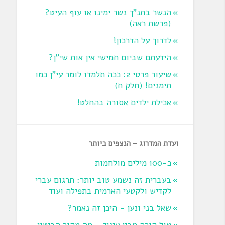
הנשר בתנ"ך נשר ימינו או עוף העיט?
‏(פרשת ראה‏)
לדרוך על הדרכון!
הידעתם שביום חמישי אין אות שי"ן?
שיעור פרטי 2: ככה תלמדו לומר עי"ן כמו
תימנים! (חלק ח)‏
אכילת ילדים אסורה בהחלט!
ועדת המדרוג – הנצפים ביותר
כ-100 מילים מולחמות
בעברית זה נשמע טוב יותר: תרגום עברי
לקדיש ולקטעי הארמית בתפילה ועוד
שאל בני ונען - היכן זה נאמר?