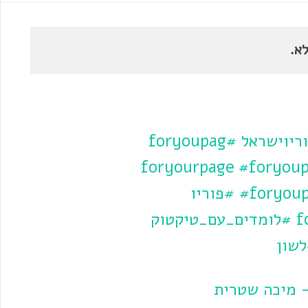
א.
ריוישראל
#foryoupag
#foryoup
#foryou
#פוריו
#לומדים_עם_טיקטוק
שון
 מיכה שטרית