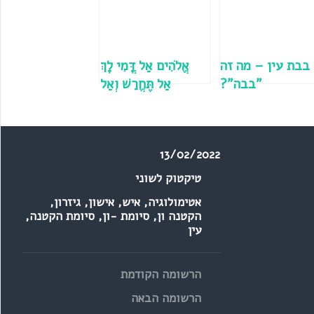
בבת עין – מה זה
אֱלֹהִים אַל דֳּמִי לָךְ
"בבה"?
אַל תֶּחֱרַשׁ וְאַל
תִּשְׁקֹט אֵל – מזמור
תהילים לפני היציאה
למלחמה, כולל
13/02/2022
הסבר קצר
טיקטוק לשוני
אטימולוגיה
,
איש
,
אישון
,
גיזרון
,
הקטנה ון
,
סיומת -ון
,
סיומת הקטנה
,
עין
הרשומה הקודמת
הרשומה הבאה