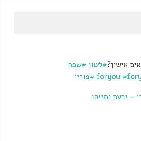
אים אישון?
#לשון
#שפה
#for
#פוריו
 – ירעם נתניהו