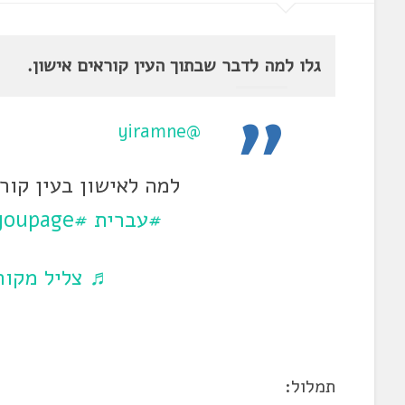
גלו למה לדבר שבתוך העין קוראים אישון.
@yiramne
למה לאישון בעין קור
#עברית
#foryou
youpage
♬ צליל מקורי
תמלול: