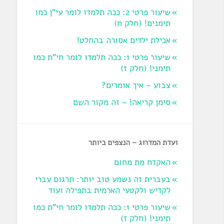
שיעור פרטי 2: ככה תלמדו לומר עי"ן כמו
תימנים! (חלק ח)‏
אכילת ילדים אסורה בהחלט!
שיעור פרטי 1: ככה תלמדו לומר חי"ת כמו
תימני! ‏(חלק ז‏)
צבוע – איך אומרים?
סימן קריאה! – זה מקור השם
ועדת המדרוג – הנצפים ביותר
האקדח מת מחום
בעברית זה נשמע טוב יותר: תרגום עברי
לקדיש ולקטעי הארמית בתפילה ועוד
שיעור פרטי 1: ככה תלמדו לומר חי"ת כמו
תימני! ‏(חלק ז‏)