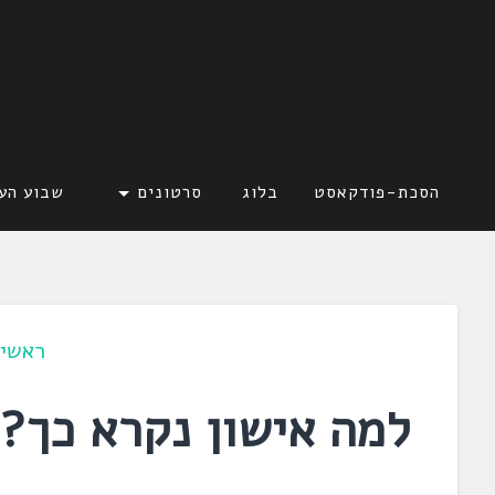
דלג
לתוכן
לשוניאדה
עברית. לשון. שפה
הסכת-פודקאסט
בלוג
סרטונים
שבוע הע
ראשי
למה אישון נקרא כך?