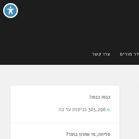
ר מורים
צרו קשר
כנסו כנסו!
365,296 כניסות עד כה
סליחה, מי אחרון בתור?