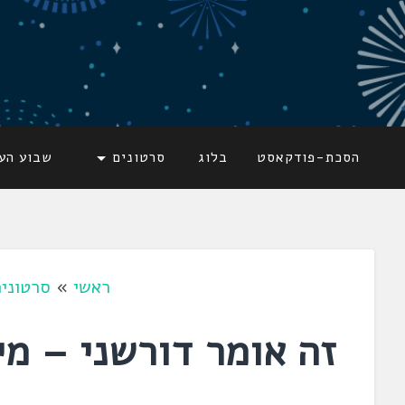
דלג
לתוכן
לשוניאדה
עברית. לשון. שפה
הסכת-פודקאסט
בלוג
סרטונים
שבוע הע
ראשי
»
סרטוני
זה אומר דורשני – מי