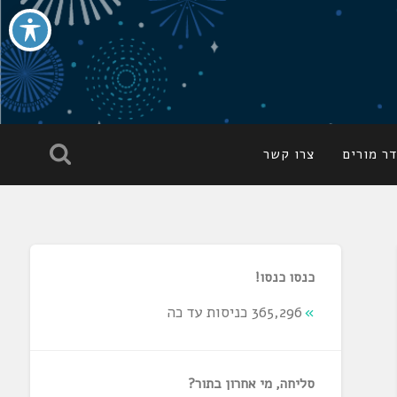
ר מורים
צרו קשר
כנסו כנסו!
365,296 כניסות עד כה
סליחה, מי אחרון בתור?