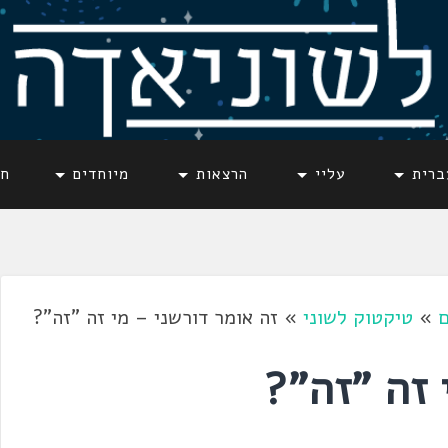
ברית
עליי
הרצאות
מיוחדים
חד
ם
»
טיקטוק לשוני
»
זה אומר דורשני – מי זה "זה"?
 זה "זה"?