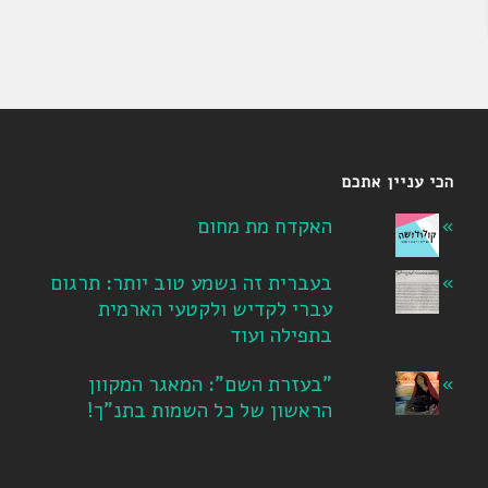
הכי עניין אתכם
האקדח מת מחום
בעברית זה נשמע טוב יותר: תרגום
עברי לקדיש ולקטעי הארמית
בתפילה ועוד
"בעזרת השם": המאגר המקוון
הראשון של כל השמות בתנ"ך!