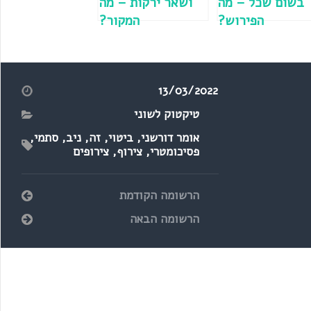
בשום שכל – מה
ושאר ירקות – מה
הפירוש?
המקור?
13/03/2022
טיקטוק לשוני
אומר דורשני
,
ביטוי
,
זה
,
ניב
,
סתמי
,
פסיכומטרי
,
צירוף
,
צירופים
הרשומה הקודמת
הרשומה הבאה