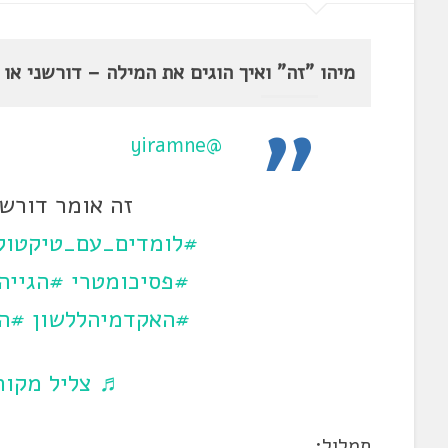
מיהו "זה" ואיך הוגים את המילה – דורשני או 
@yiramne
זה אומר דורשנ
#לומדים_עם_טיקטוק
#פסיכומטרי
#הגייה
#האקדמיהללשון
#הו
♬ צליל מקורי
תמלול: