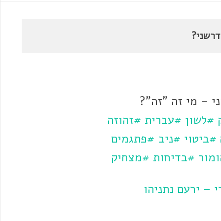
דרשני?
י – מי זה "זה"?
#לשון
#עברית
#זהוזה
#ביטוי
#ניב
#פתגמים
מור
#בדיחות
#מצחיק
 – ירעם נתניהו