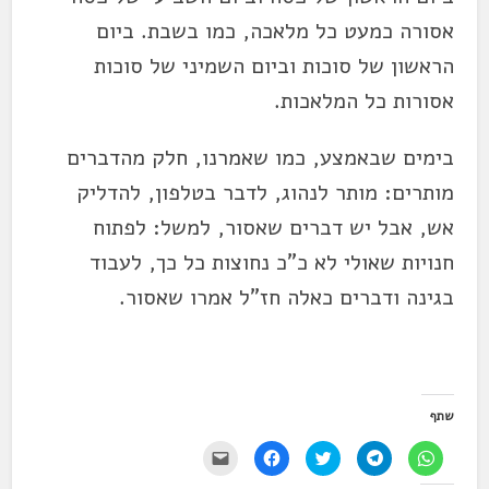
אסורה כמעט כל מלאכה, כמו בשבת. ביום
הראשון של סוכות וביום השמיני של סוכות
אסורות כל המלאכות.
בימים שבאמצע, כמו שאמרנו, חלק מהדברים
מותרים: מותר לנהוג, לדבר בטלפון, להדליק
אש, אבל יש דברים שאסור, למשל: לפתוח
חנויות שאולי לא כ"כ נחוצות כל כך, לעבוד
בגינה ודברים כאלה חז"ל אמרו שאסור.
שתף
ל
ל
ל
ל
י
ח
ח
ח
ח
ש
י
י
צ
י
ל