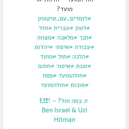
מועד?
#לומדים_עם_טיקטוק
#לשון
#עברית
#חזל
#תנך
#מלאכה
#מצווה
#עבודה
#איסור
#יהדות
#הלכה
#חול
#מועד
#שבת
#איסור
#חוהמ
#חולהמועד
#פסח
#סוכות
#חולהמועד
♬ כמה חול? – Effi
Ben Israel & Uzi
Hitman