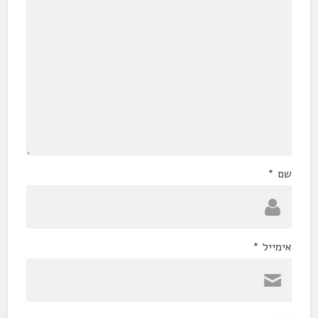
שם
*
אימייל
*