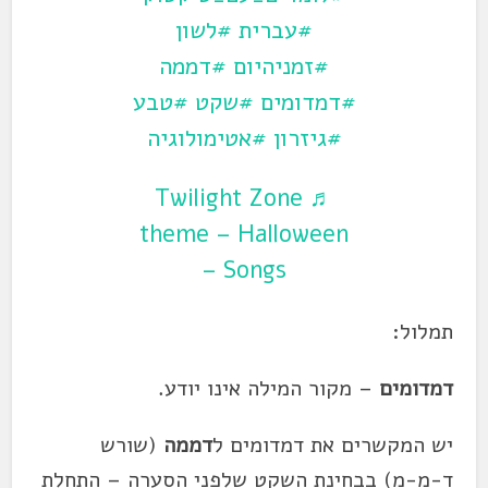
#עברית
#לשון
#זמניהיום
#דממה
#דמדומים
#שקט
#טבע
#גיזרון
#אטימולוגיה
♬ Twilight Zone
theme – Halloween
Songs –
תמלול:
דמדומים
– מקור המילה אינו יודע.
יש המקשרים את דמדומים ל
דממה
(שורש
ד-מ-מ) בבחינת השקט שלפני הסערה – התחלת